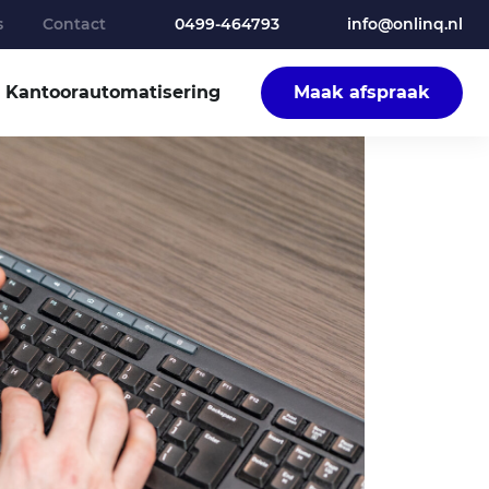
s
Contact
0499-464793
info@onlinq.nl
Kantoor­automatisering
Maak afspraak