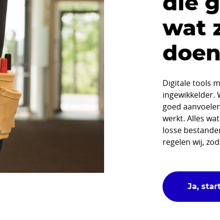
die 
wat 
doe
Digitale tools 
ingewikkelder. 
goed aanvoelen
werkt. Alles wa
losse bestande
regelen wij, zod
Ja, star