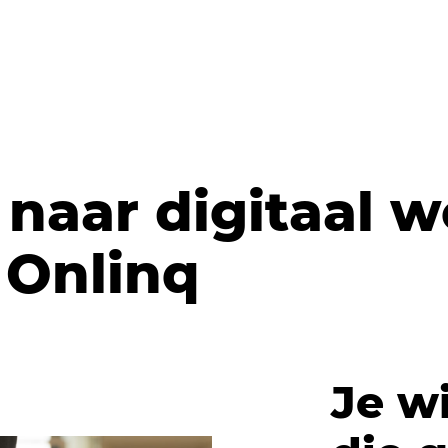
 naar digitaal 
Onlinq
Je wi