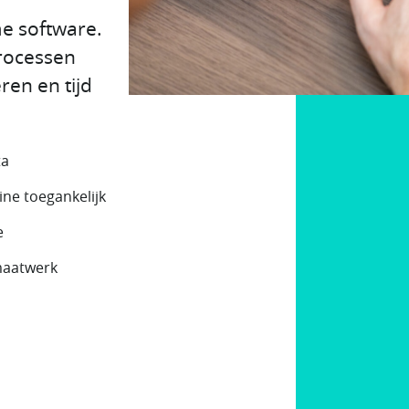
e software.
processen
en en tijd
ta
line toegankelijk
e
maatwerk