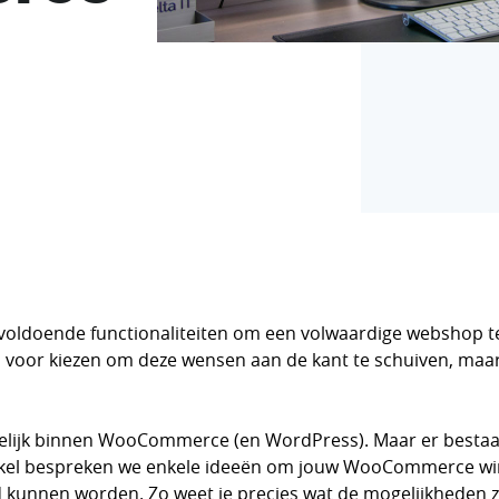
oldoende functionaliteiten om een volwaardige webshop t
an voor kiezen om deze wensen aan de kant te schuiven, maa
gelijk binnen WooCommerce (en WordPress). Maar er bestaan
tikel bespreken we enkele ideeën om jouw WooCommerce wink
d kunnen worden. Zo weet je precies wat de mogelijkheden zi