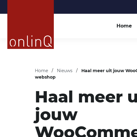
Home
Home
/
Nieuws
/
Haal meer uit jouw Wo
webshop
Haal meer u
jouw
WooComme