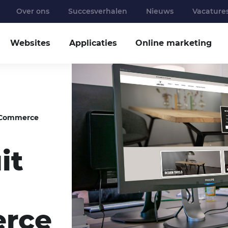
Over ons
Succesverhalen
Nieuws
Vacature
Websites
Applicaties
Online marketing
oCommerce
it
rce