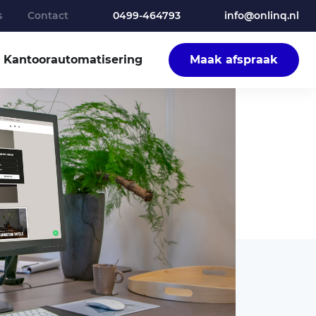
s
Contact
0499-464793
info@onlinq.nl
Kantoor­automatisering
Maak afspraak