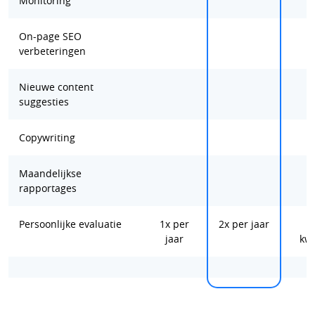
Monitoring
On-page SEO
verbeteringen
Nieuwe content
suggesties
Copywriting
Maandelijkse
rapportages
Persoonlijke evaluatie
1x per
2x per jaar
jaar
kwa