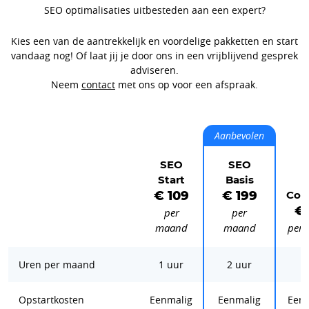
SEO optimalisaties uitbesteden aan een expert?
Kies een van de aantrekkelijk en voordelige pakketten en start
vandaag nog! Of laat jij je door ons in een vrijblijvend gesprek
adviseren.
Neem
contact
met ons op voor een afspraak.
Aanbevolen
SEO
SEO
Start
Basis
S
€ 109
€ 199
Com
€
per
per
maand
maand
per
Uren per maand
1 uur
2 uur
3
Opstartkosten
Eenmalig
Eenmalig
Eenm