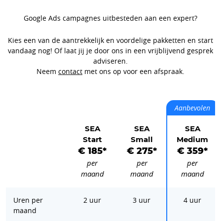
Google Ads campagnes uitbesteden aan een expert?
Kies een van de aantrekkelijk en voordelige pakketten en start
vandaag nog! Of laat jij je door ons in een vrijblijvend gesprek
adviseren.
Neem
contact
met ons op voor een afspraak.
Aanbevolen
SEA
SEA
SEA
Start
Small
Medium
€ 185*
€ 275*
€ 359*
per
per
per
maand
maand
maand
Uren per
2 uur
3 uur
4 uur
maand